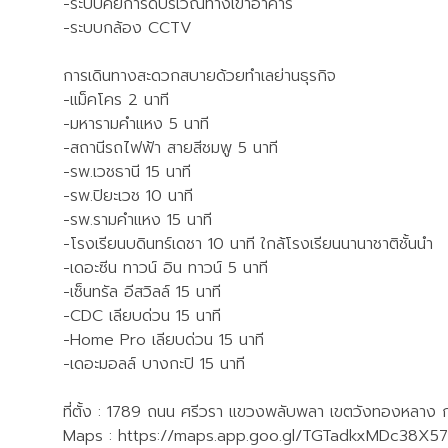
-ระบบคีย์การ์ดบริเวณทางเข้าอาคาร
-ระบบกล้อง CCTV
การเดินทางสะดวกสบายด้วยทำเลย่านธุรกิจ
-แม็คโคร 2 นาที
-มหารามคำแหง 5 นาที
-สถานีรถไฟฟ้า สายสีชมพู 5 นาที
-รพ.เวชธานี 15 นาที
-รพ.ปิยะเวช 10 นาที
-รพ.รามคำแหง 15 นาที
-โรงเรียนบดินทร์เดชา 10 นาที ใกล้โรงเรียนนานาชาติชั้นนำ
-เดอะซีน ทาวน์ อิน ทาวน์ 5 นาที
-เซ็นทรัล อีสวิลล์ 15 นาที
-CDC เลียบด่วน 15 นาที
-Home Pro เลียบด่วน 15 นาที
-เดอะมอลล์ บางกะปิ 15 นาที
ที่ตั้ง : 1789 ถนน ศรีวรา แขวงพลับพลา เขตวังทองหลาง
Maps : https://maps.app.goo.gl/TGTadkxMDc38X5