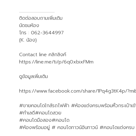
…………………………………
ติดต่อสอบถามเพิ่มเติม
นัดชมห้อง
โทร : 062-3644997
(K. น้อง)
Contact line คลิกลิงค์
https://line.me/ti/p/6q0xbixFMm
ดูข้อมูลเพิ่มเติม
https://www.facebook.com/share/1Pq4g3tK4p/?mi
#ขายคอนโดใกล้รถไฟฟ้า #ห้องแต่งครบพร้อมหิ้วกระเป๋าเข้า
#ทำเลดี#คอนโดสวย
#คอนโดมือสอง#คอนโด
#ห้องพร้อมอยู่ # คอนโดทาวน์อินทาวน์ #คอนโดแต่งค