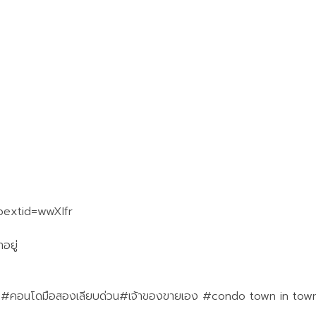
bextid=wwXIfr
อยู่
รบ #คอนโดมือสองเลียบด่วน#เจ้าของขายเอง #condo town in to